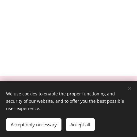
庚長優質診所， 新北市林口區文化三路一段235號， +886-2-2608-
We use cookies to enable the proper functioning and
0992
security of our website, and to offer you the best possible
由
Webnode
提供技術支援
Cookies
user experience.
Languages
Accept only necessary
Accept all
中文 (繁體)
American English