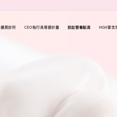
長優質診所
CEO執行長尊爵計畫
胜肽營養點滴
HGH富含